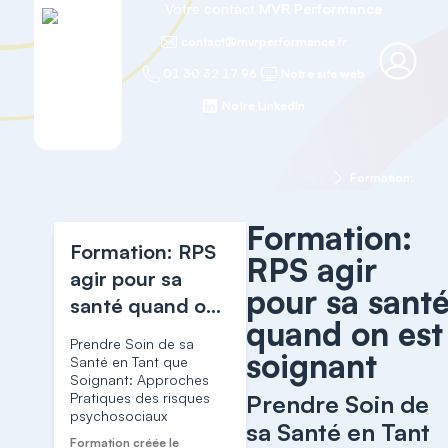
Votre contact
MVR Performance
contact@mvrperformance.fr
01 30 32 17 96
Notre site web
Notre LinkedIn
Accueil
Qualité, hygiène et sécurité hospitalière
Formation:
Formation: RPS
RPS agir
agir pour sa
pour sa sant
santé quand on
quand on est
est soignant
Prendre Soin de sa
soignant
Santé en Tant que
Soignant: Approches
Pratiques des risques
Prendre Soin de
psychosociaux
sa Santé en Tant
Formation créée le