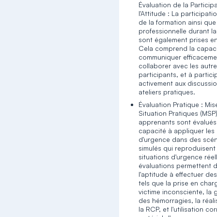
Évaluation de la Particip
l'Attitude : La participat
de la formation ainsi que 
professionnelle durant l
sont également prises e
Cela comprend la capaci
communiquer efficaceme
collaborer avec les autr
participants, et à partici
activement aux discussio
Évaluation Pratique : Mis
Situation Pratiques (MSP)
apprenants sont évalués 
capacité à appliquer les
d'urgence dans des scén
simulés qui reproduisent
situations d'urgence réel
évaluations permettent de
l'aptitude à effectuer de
tels que la prise en char
victime inconsciente, la 
des hémorragies, la réal
la RCP, et l'utilisation co