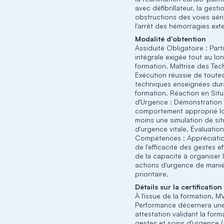
avec défibrillateur, la gest
obstructions des voies aér
l'arrêt des hémorragies ext
Modalité d'obtention
Assiduité Obligatoire : Part
intégrale exigée tout au lo
formation. Maîtrise des Tec
Exécution réussie de toutes
techniques enseignées dur
formation. Réaction en Situ
d'Urgence : Démonstration
comportement approprié lo
moins une simulation de sit
d'urgence vitale. Évaluatio
Compétences : Appréciatio
de l'efficacité des gestes e
de la capacité à organiser 
actions d'urgence de mani
prioritaire.
Détails sur la certification
À l'issue de la formation, M
Performance décernera un
attestation validant la form
gestes et soins d'urgence