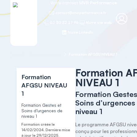
Votre contact
MVR Performance
contact@mvrperformance.fr
01 30 32 17 96
Notre site web
Notre LinkedIn
Accueil
Premiers secours
Formation AFGSU NIVEAU 1
Formation A
Formation
NIVEAU 1
AFGSU NIVEAU
1
Formation Gestes
Soins d’urgences
Formation Gestes et
niveau 1
Soins d’urgences de
niveau 1
Le programme AFGSU niveau
Formation créée le
14/02/2024. Dernière mise
conçu pour les professionne
à jour le 29/12/2025.