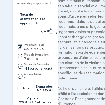
administratifs ou technique
Version du programme : 1
sanitaire, du social et du 
social, visant à les former a
Taux de
soins d'urgences selon les 
satisfaction des
recommandations actuelles. I
apprenants
reconnaissance et la gestio
(3
9,7/10
urgences vitales et potentiel
avis)
l'apprentissage des gestes 
secours, et la capacité à s'i
Prochaine date
l'organisation des secours. 
03/09/2026
formation aborde également
Type de formation
procédures d'alerte, les pri
Présentiel
sécurisation de la victime et
Durée de formation
l'intervenant, ainsi que les 
14 heures (2 jours)
spécifiques de réanimation
Accessibilité
pulmonaire.

Oui
Demander
Prix
Notre organisme est affilié
un devis
affilié à l'association nation
À partir de
Centres d'Enseignement des
220,00 €
Net de TVA
d'Urgence.