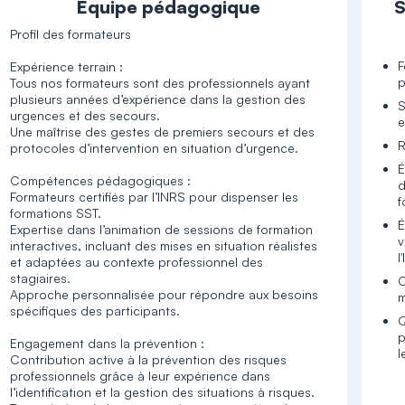
Équipe pédagogique
S
Profil des formateurs
F
Expérience terrain :
p
Tous nos formateurs sont des professionnels ayant
plusieurs années d’expérience dans la gestion des
S
urgences et des secours.
e
Une maîtrise des gestes de premiers secours et des
R
protocoles d’intervention en situation d’urgence.
É
Compétences pédagogiques :
d
Formateurs certifiés par l’INRS pour dispenser les
f
formations SST.
É
Expertise dans l’animation de sessions de formation
v
interactives, incluant des mises en situation réalistes
l
et adaptées au contexte professionnel des
stagiaires.
C
Approche personnalisée pour répondre aux besoins
m
spécifiques des participants.
Q
p
Engagement dans la prévention :
l
Contribution active à la prévention des risques
professionnels grâce à leur expérience dans
l’identification et la gestion des situations à risques.