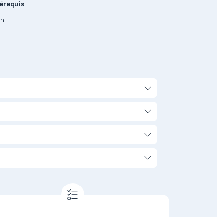
érequis
un