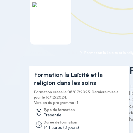
Accueil
Droit hospitalier
Formation la Laïcité et la rel
Formation la Laïcité et la
religion dans les soins
 La circulaire du 2 février 2005 relative à la laïcité dans les établissements de santé rappelle les principes de 
Formation créée le 05/07/2023. Dernière mise à
l
jour le 16/12/2024.
C
Version du programme : 1
c
Type de formation
d
Présentiel
h
Durée de formation
14 heures (2 jours)
 La formation sur la laïcité dans les soins permettra aux professionnels, d'avoir une compréhension globale de 