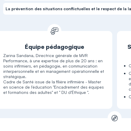
La prévention des situations conflictuelles et le respect de la l
Équipe pédagogique
S
Zarina Sandana, Directrice générale de MVR
Performance, à une expertise de plus de 20 ans : en
Q
soins infirmiers, en pédagogie, en communication
interpersonnelle et en management opérationnelle et
Q
stratégique.
e
Cadre de Santé issue de la filière infirmière - Master
d
en science de l'éducation "Encadrement des équipes
c
et formations des adultes" et " DU d’Éthique ".
Q