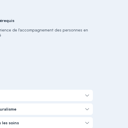
érequis
rience de l'accompagnement des personnes en
é
turalisme
s les soins