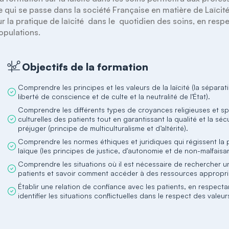
e qui se passe dans la société Française en matière de Laïcité 
ur la pratique de laïcité  dans le  quotidien des soins, en resp
opulations.
Objectifs de la formation
Comprendre les principes et les valeurs de la laïcité (la séparation
liberté de conscience et de culte et la neutralité de l'État).
Comprendre les différents types de croyances religieuses et spir
culturelles des patients tout en garantissant la qualité et la séc
préjuger (principe de multiculturalisme et d’altérité).
Comprendre les normes éthiques et juridiques qui régissent la 
laïque (les principes de justice, d'autonomie et de non-malfaisa
Comprendre les situations où il est nécessaire de rechercher une
patients et savoir comment accéder à des ressources appropri
Établir une relation de confiance avec les patients, en respectan
identifier les situations conflictuelles dans le respect des vale