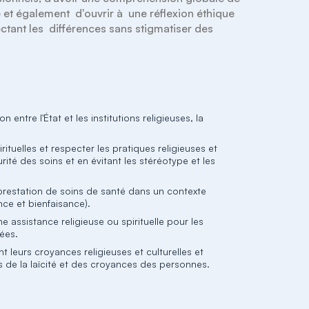
et également  d'ouvrir à  une réflexion éthique 
ectant les  différences sans stigmatiser des 
 entre l'État et les institutions religieuses, la
ituelles et respecter les pratiques religieuses et
urité des soins et en évitant les stéréotype et les
prestation de soins de santé dans un contexte
nce et bienfaisance).
 assistance religieuse ou spirituelle pour les
ées.
t leurs croyances religieuses et culturelles et
urs de la laïcité et des croyances des personnes.