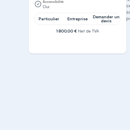
Accessibilité
c
Oui
s
Demander un
p
Particulier
Entreprise
devis
1 800,00 €
Net de TVA
S'inscrire