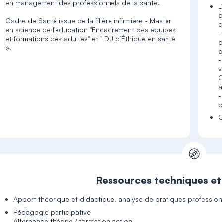
en management des professionnels de la santé.
L
d
Cadre de Santé issue de la filière infirmière - Master
c
en science de l'éducation "Encadrement des équipes
-
et formations des adultes" et " DU d’Éthique en santé
d
».
c
-
v
C
a
-
Q
Ressources techniques e
Apport théorique et didactique, analyse de pratiques profession
Pédagogie participative
Alternance théorie / formation action