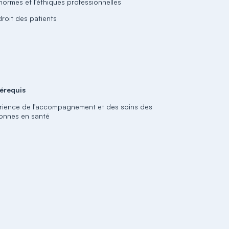
 normes et l'éthiques professionnelles
roit des patients
érequis
rience de l'accompagnement et des soins des
onnes en santé