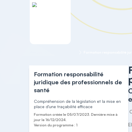
Accueil
Droit hospitalier
Formation responsabilité
juridique des professionnels de
santé
C
e
Compréhension de la législation et la mise en
place d'une traçabilité efficace
 Cette formation permet d 'appréhender la  responsabilité juridique des professionnels de santé  :

Formation créée le 05/07/2023. Dernière mise à
jour le 16/12/2024.
E
Version du programme : 1