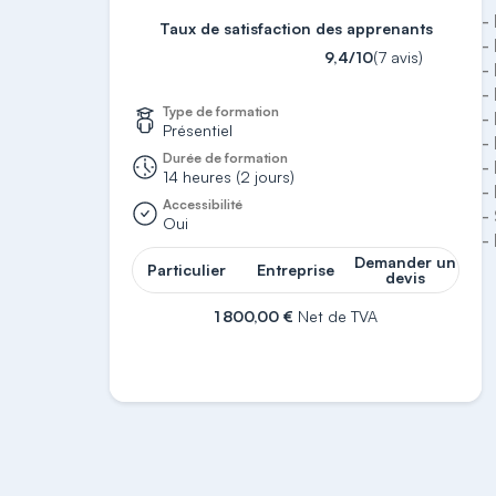
-
Taux de satisfaction des apprenants
-
9,4/10
(7 avis)
-
-
Type de formation
-
Présentiel
-
Durée de formation
-
14 heures (2 jours)
-
Accessibilité
-
Oui
Demander un
Particulier
Entreprise
devis
1 800,00 €
Net de TVA
S'inscrire