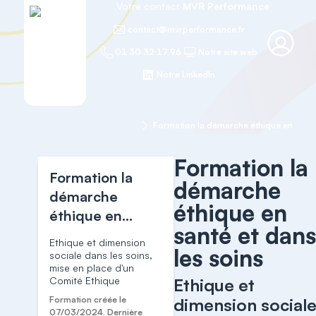
Votre contact
MVR Performance
contact@mvrperformance.fr
01 30 32 17 96
Notre site web
Notre LinkedIn
Accueil
Droit hospitalier
Formation la
Formation la
démarche
démarche
éthique en
éthique en
santé et dan
santé et dans
Ethique et dimension
les soins
les soins
sociale dans les soins,
mise en place d'un
Comité Ethique
Ethique et
Formation créée le
dimension social
07/03/2024. Dernière