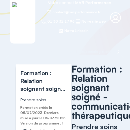
Votre contact
MVR Performance
contact@mvrperformance.fr
01 30 32 17 96
Notre site web
Notre LinkedIn
Accueil
Sciences humaines : psychologie, sociologie, anthropologie
Formation :
Formation :
Relation
Relation
soignant
soignant soigné
soigné -
- communication
Prendre soins
communicati
thérapeutique
Formation créée le
thérapeutiqu
05/07/2023. Dernière
mise à jour le 06/03/2025.
Version du programme : 1
Prendre soins