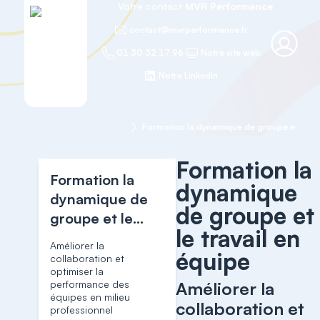
Votre contact
MVR Performance
contact@mvrperformance.fr
01 30 32 17 96
Notre site web
Notre LinkedIn
Accueil
Management
Formation la
Formation la
dynamique
dynamique de
de groupe et
groupe et le
le travail en
travail en équipe
Améliorer la
équipe
collaboration et
optimiser la
performance des
Améliorer la
équipes en milieu
collaboration et
professionnel