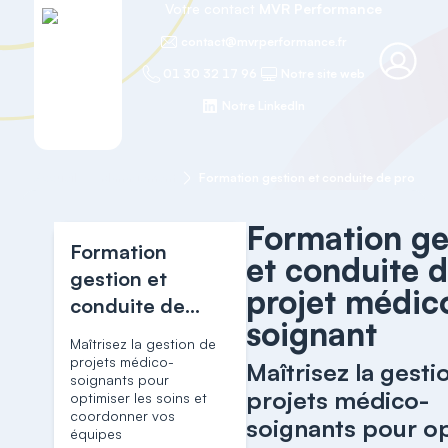
Votre contact
MVR Performance
contact@mvrperformance.fr
01 30 32 17 96
Notre site web
Notre LinkedIn
Accueil
Management
Formation ge
Formation
et conduite 
gestion et
projet médic
conduite de
soignant
projet médico-
Maîtrisez la gestion de
soignant
projets médico-
Maîtrisez la gesti
soignants pour
projets médico-
optimiser les soins et
coordonner vos
soignants pour o
équipes