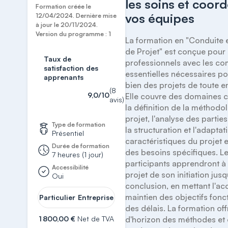
les soins et coor
Formation créée le
vos équipes
12/04/2024. Dernière mise
à jour le 20/11/2024.
Version du programme : 1
La formation en "Conduite e
de Projet" est conçue pour 
Taux de
professionnels avec les co
satisfaction des
essentielles nécessaires po
apprenants
bien des projets de toute e
(8
9,0/10
Elle couvre des domaines cl
avis)
la définition de la méthodol
projet, l'analyse des parties
Type de formation
la structuration et l'adaptat
Présentiel
caractéristiques du projet e
Durée de formation
des besoins spécifiques. Le
7 heures (1 jour)
participants apprendront à 
Accessibilité
projet de son initiation jusq
Oui
conclusion, en mettant l'acc
maintien des objectifs fonct
Particulier
Entreprise
des délais. La formation offr
1 800,00 €
Net de TVA
d'horizon des méthodes et o