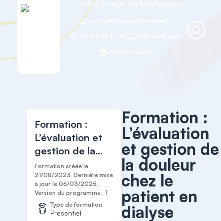
Votre contact
MVR Performance
contact@mvrperformance.fr
01 30 32 17 96
Notre site web
Notre LinkedIn
Accueil
Soins, surveillance clinique et recommandation HAS
Formation :
Formation :
L’évaluation
L’évaluation et
et gestion de
gestion de la
la douleur
douleur chez le
Formation créée le
chez le
patient en
21/08/2023. Dernière mise
à jour le 06/03/2025.
dialyse
patient en
Version du programme : 1
Type de formation
dialyse
Présentiel