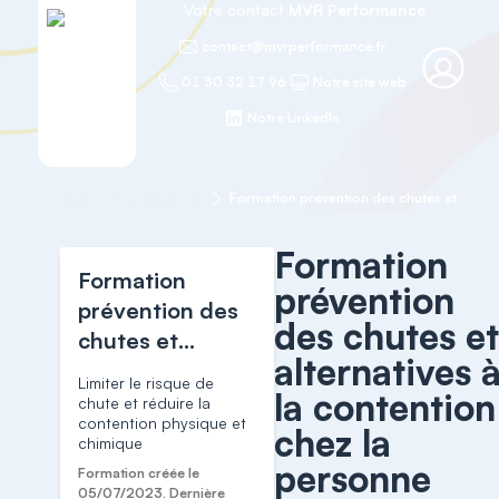
Votre contact
MVR Performance
contact@mvrperformance.fr
01 30 32 17 96
Notre site web
Notre LinkedIn
Accueil
Le patient Agé
Formation
Formation
prévention
prévention des
des chutes e
chutes et
alternatives 
alternatives à la
Limiter le risque de
la contention
contention chez
chute et réduire la
contention physique et
la personne
chez la
chimique
âgée
personne
Formation créée le
05/07/2023. Dernière