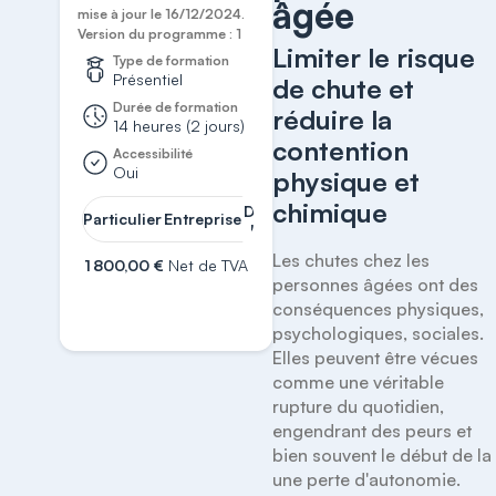
âgée
mise à jour le 16/12/2024.
Version du programme : 1
Limiter le risque
Type de formation
Présentiel
de chute et
Durée de formation
réduire la
14 heures (2 jours)
contention
Accessibilité
Oui
physique et
chimique
Demander
Particulier
Entreprise
un devis
Les chutes chez les 
1 800,00 €
Net de TVA
personnes âgées ont des 
S'inscrire
conséquences physiques, 
psychologiques, sociales. 
Elles peuvent être vécues 
comme une véritable 
rupture du quotidien, 
engendrant des peurs et 
bien souvent le début de la 
une perte d'autonomie. 
