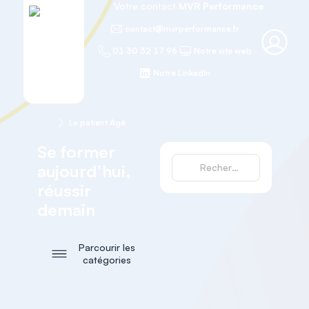
Votre contact
MVR Performance
contact@mvrperformance.fr
01 30 32 17 96
Notre site web
Notre LinkedIn
Accueil
Le patient Agé
Se former
aujourd’hui,
réussir
demain
Parcourir les
catégories