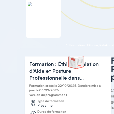
Accueil
Le patient Agé
Formation : Éthique, Relation
d'Aide et Posture
Professionnelle dans
l'Accompagnement des
Formation créée le 22/10/2025. Dernière mise à
C
personnes âgées dépendantes
jour le 03/02/2026.
Version du programme : 1
e
Type de formation
g
Présentiel
h
Durée de formation